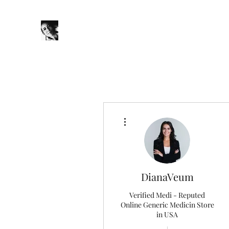
JanineSchuinder
Shownieuws Side Dish
Home
Blog
Portfolio
Meer acties
DianaVeum
Verified Medi - Reputed
Online Generic Medicin Store
in USA